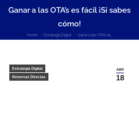
Ganar a las OTA’s es fácil ¡Si sabes
cómo!
You are here:
Home
Estrategia Digital
Ganar a las OTA’s es…
Estrategia Digital
ABR
18
Reservas Directas