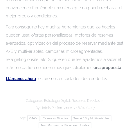
convencerle ofreciéndole una oferta que no pueda rechazar, el
mejor precio y condiciones.
Para conseguirlo hay muchas herramientas que los hoteles
pueden usar; ofertas personalizadas, motores de reservas
avanzados, optimización del proceso de reservar mediante test
A/B y multivariables, campañas microsegmentadas,
retargeting onsite, etc. Si quieren que les ayudemos a sacar el
máximo partido no tienen más que solicitarnos
una propuesta
.
Llámanos ahora
, estaremos encantados de atenderles.
Categories:
Estrategia Digital
,
Reservas Directas
By
Hotels Performance
18/04/2017
Tags:
OTA's
Reservas Directas
Test A / B y Multivariables
Test Motores de Reservas Hoteles