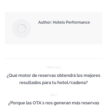
Author:
Hotels Performance
Post
PREVIOUS
navigation
¿Qué motor de reservas obtendrá los mejores
Previous
resultados para tu hotel/cadena?
post:
NEXT
¿Porque las OTA´s nos generan más reservas
Next