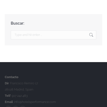
Buscar:
Search:
Contacto
Dir
: Francisco Remiro 17
28028 Madrid, Spain
Telf
:
917 242 483
Email
:
info@hotelsperformance.com