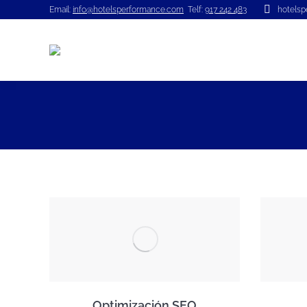
Email:
info@hotelsperformance.com
Telf:
917 242 483
hotels
Optimización SEO