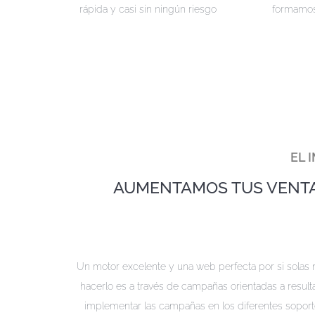
rápida y casi sin ningún riesgo
formamos
EL 
AUMENTAMOS TUS VENTA
Un motor excelente y una web perfecta por si solas no
hacerlo es a través de campañas orientadas a result
implementar las campañas en los diferentes soporte