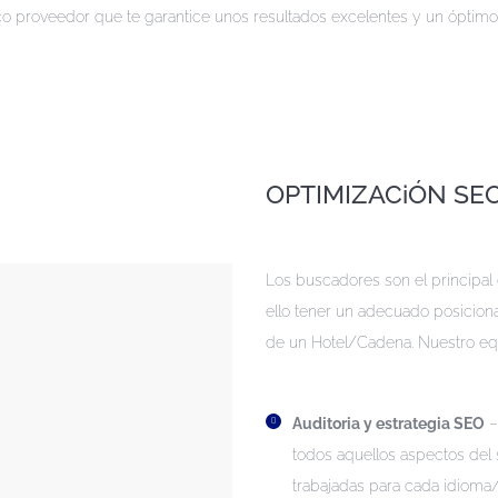
co proveedor que te garantice unos resultados excelentes y un óptimo 
OPTIMIZACiÓN SE
Los buscadores son el principal c
ello tener un adecuado posicion
de un Hotel/Cadena. Nuestro eq
Auditoria y estrategia SEO
–
todos aquellos aspectos del
trabajadas para cada idiom