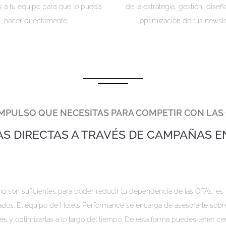
 a tu equipo para que lo pueda
de la estrategia, gestión, diseñ
hacer directamente
optimización de tus newsle
IMPULSO QUE NECESITAS PARA COMPETIR CON LAS
S DIRECTAS A TRAVÉS DE CAMPAÑAS E
 son suficientes para poder reducir tu dependencia de las OTA’s, es nec
ados. El equipo de Hotel’s Performance se encarga de asesorarte sobr
s y optimizarlas a lo largo del tiempo. De esta forma puedes tener ce