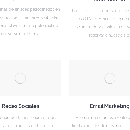
ñas de enlaces patrocinados en
Los meta-buscadores, compet
s nos permiten tener visibilidad
las OTA’s, permiten dirigir a 
bras clave con alto potencial de
volumen de visitantes intere
conversión a reserva
reservar a nuestro sit
Redes Sociales
Email Marketing
rgamos de gestionar las redes
El emailing es un excelente 
s y las opiniones de tu hotel ó
fidelización de clientes; nos 