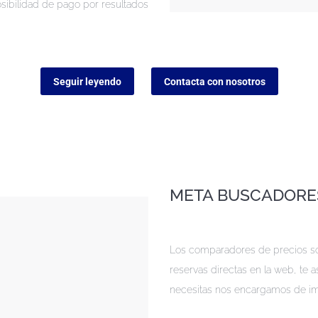
sibilidad de pago por resultados
Seguir leyendo
Contacta con nosotros
META BUSCADORE
Los comparadores de precios son
reservas directas en la web, te 
necesitas nos encargamos de im