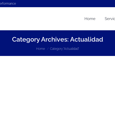
performance
Home
Servi
Category Archives:
Actualidad
You are here:
Home
Category "Actualidad"