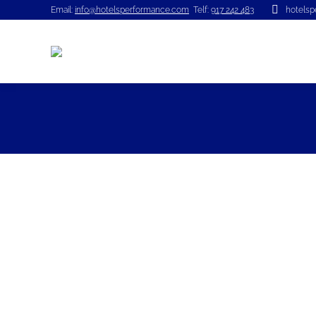
Email:
info@hotelsperformance.com
Telf:
917 242 483
hotels